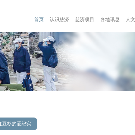
首页
认
识慈
济
慈
济项
目
各
地讯
息
人
2红豆杉的爱纪实