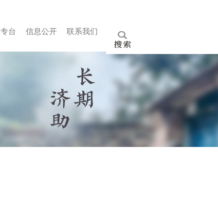
文专
台
信
息公
开
联
系我
们