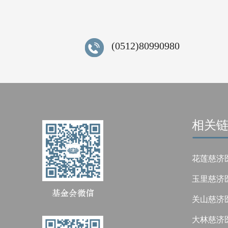
(0512)80990980
相关
花莲慈济
玉里慈济
关山慈济
大林慈济