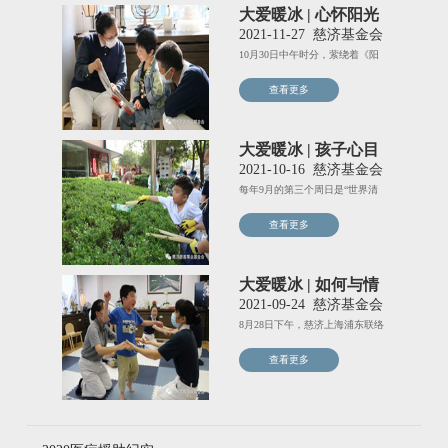
大爱暖冰 | 心怀阳光
化碍为爱
2021-11-27
慈济基金会
10月30日中午时分，萦绕着《阳
光眷恋的地方》的乐曲声，
查看更多
大爱暖冰 | 孩子心目
中的地球
2021-10-16
慈济基金会
每年9月的第三个周日是“世界清
洁日”，“大爱暖冰”活动将
查看更多
大爱暖冰 | 如何与情
绪相处
2021-09-24
慈济基金会
8月28日下午，慈济上海浦东联络
处，“大爱暖冰”活动现场
查看更多