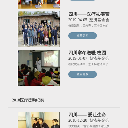
四川——医疗祛疾苦
迈向幸福路
2019-04-05
慈济基金会
每日清晨，天未亮，五十四岁的
林方云拿着音乐播放器和农具，
查看更多
四川寒冬送暖 校园
义诊宣传卫教
2019-01-07
慈济基金会
在此次活动中，志工特意请来了
大医王为学生家长们安排健检。
查看更多
2018医疗援助纪实
四川—— 爱让生命
转变方向
2018-12-20
慈济基金会
赖大娘说：“你们帮他做了这么多