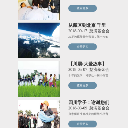
事，帮他把衣服洗了、把屋子
查看更多
从藏区到北京 千里
之爱
2018-09-17
慈济基金会
22岁的藏族青年普措，第一次卸
下背负身上十五年的“山丘”
查看更多
【川震•大爱故事】
人医义诊疗病苦
2018-05-07
慈济基金会
十年的光阴，可以让一棵小树茁
壮。十年的光阴，可以让荒田插
查看更多
四川学子：谢谢您们
带我遇见崭新的自己
2018-03-09
慈济基金会
身患僵直性脊椎炎的藏族小伙普
措说：“手术后完全变了个人，
查看更多