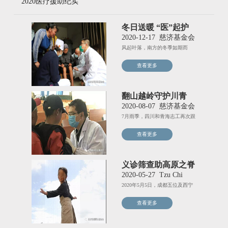
2020医疗援助纪实
冬日送暖 “医”起护
航您的健康
2020-12-17
慈济基金会
风起叶落，南方的冬季如期而
至。福鼎这阵子的天气忽冷忽
查看更多
热，
翻山越岭守护川青
2020-08-07
慈济基金会
7月雨季，四川和青海志工再次跟
随热哇慈善的大病筛查行程进
查看更多
义诊筛查助高原之脊
挺立
2020-05-27
Tzu Chi
2020年5月5日，成都五位及西宁
两位慈济志工分别从所在
查看更多