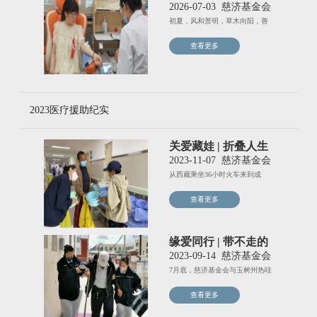
古城因爱滚烫！
2026-07-03
慈济基金会
初夏，风和景明，草木向阳，善
意满长安。为缓解临床用血压力
查看更多
2023医疗援助纪实
关爱藏娃 | 折叠人生
的曙光
2023-11-07
慈济基金会
从西藏乘坐36小时火车来到成
都，13位脊柱侧弯的患者含家
查看更多
缘爱同行 | 带不走的
力量 点燃平凡的希
2023-09-14
慈济基金会
望
7月底，慈济基金会与玉树州热哇
慈善会开展“缘爱同行”老年
查看更多