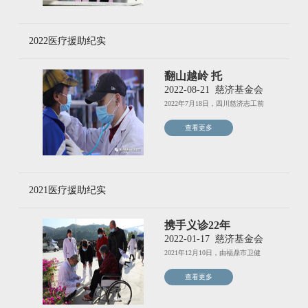
2022医疗援助纪实
翻山越岭 托
起“心”希望
2022-08-21
慈济基金会
2022年7月18日，四川慈济志工前
往青海玉树，携手当地
查看更多
2021医疗援助纪实
携手义诊22年
2022-01-17
慈济基金会
2021年12月10日，由福鼎市卫健
局、福鼎市卫校、福鼎
查看更多