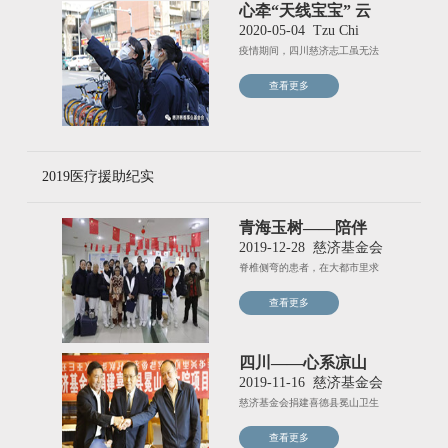
心牵“天线宝宝” 云
端相见送关怀
2020-05-04
Tzu Chi
疫情期间，四川慈济志工虽无法
前往医院探望陪伴“天线宝宝”
查看更多
2019医疗援助纪实
青海玉树——陪伴
你“顶天立地”
2019-12-28
慈济基金会
脊椎侧弯的患者，在大都市里求
诊并不难，但在海拔三千公尺的
查看更多
四川——心系凉山
援建冕山卫生院
2019-11-16
慈济基金会
慈济基金会捐建喜德县冕山卫生
院项目，于11月6日11点5
查看更多