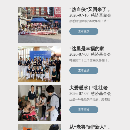
“热血侠”又回来了，
有爱又有范儿！
2026-07-16
慈济基金会
熟悉的“热血侠”再次集结！从一
年级到六年级，这群爱心小使
查看更多
“这里是幸福的家
园！”
2026-07-08
慈济基金会
时值第二十三个世界献血者日，
由苏州市中心血站和慈济基金会
查看更多
大爱暖冰 | “壮壮老
师”给我们上的一堂
2026-07-07
慈济基金会
课
这是一种难治的罕见病，患者肌
肉会随年龄不断萎缩，目前尚无
查看更多
从“老将”到“新人”，