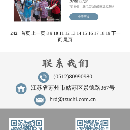
济基金会
7月30日，厦门启动防疫三级应急响
应，分别于7月30日和...
查看更多
242
首页
上一页
8
9
10
11
12
13
14
15
16
17
18
19
下一
页
尾页
(0512)80990980
江苏省苏州市姑苏区景德路367号
hrd@tzuchi.com.cn