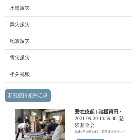
水患赈灾
风灾赈灾
地震赈灾
雪灾赈灾
相关视频
新冠疫情相关记录
爱在疫起 | 驰援莆田 ·
不忍你“湿衣”再战 席
2021-09-20 14:59:38
慈
地而眠
济基金会
截止9月20日12时，莆田仙游县有1个
高风险区，14个中...