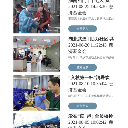
湖南石门 | 十七天 我
们“疫”起扛
2021-08-25 14:23:30
慈
济基金会
那隔离衣包裹的汗水，是慈济志工对
生命的体悟，是付出无所求...
查看更多
湖北武汉 | 助力社区 共
抗疫情
2021-08-20 11:22:43
慈
济基金会
8月3日，武汉市启动全员全面核酸检
测，最快速度最短时间完...
查看更多
“入秋第一杯”消暑饮
助力厦门抗疫
2021-08-10 10:35:04
慈
济基金会
8月6日下午，志工接槟榔社区通知，
槟榔中学检测点第三轮检...
查看更多
爱在“疫”起 | 全员核检
“疫”起守护厦门
2021-08-05 10:02:42
慈