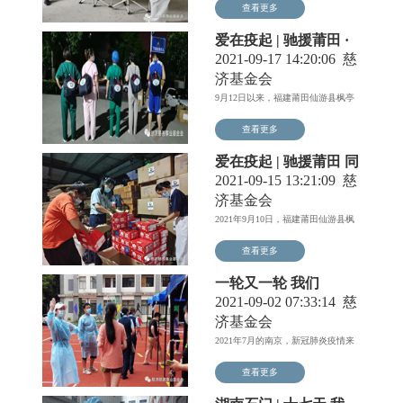
查看更多
爱在疫起 | 驰援莆田 ·
我懂您的辛苦
2021-09-17 14:20:06
慈
济基金会
9月12日以来，福建莆田仙游县枫亭
镇，全镇升级为高风险区...
查看更多
爱在疫起 | 驰援莆田 同
心抗疫
2021-09-15 13:21:09
慈
济基金会
2021年9月10日，福建莆田仙游县枫
亭镇新增本土确诊病...
查看更多
一轮又一轮 我们
在“疫”起
2021-09-02 07:33:14
慈
济基金会
2021年7月的南京，新冠肺炎疫情来
势凶猛，形势严峻。一...
查看更多