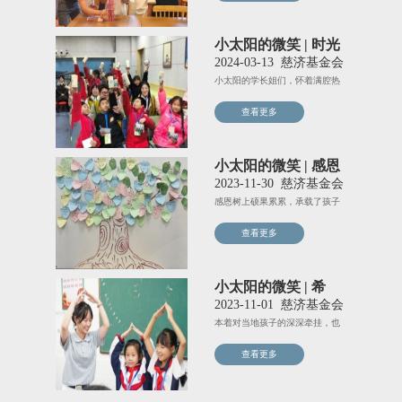
小太阳的微笑 | 时光
胶囊预存爱
2024-03-13
慈济基金会
小太阳的学长姐们，怀着满腔热
忱，再次登上前往前进慈济小学
查看更多
小太阳的微笑 | 感恩
树上硕果累累
2023-11-30
慈济基金会
感恩树上硕果累累，承载了孩子
们满满的心意，通过活动，希望
查看更多
小太阳的微笑 | 希
望“蒙”芽 爱在前进
2023-11-01
慈济基金会
本着对当地孩子的深深牵挂，也
希望动员起更多的年轻力量，传
查看更多