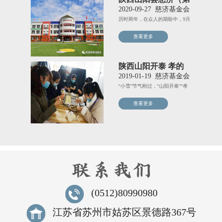
四）幼儿园——快乐
2020-09-27
慈济基金会
从这里开启
历时两年，在众人的期盼中，9月
1日，由慈济慈善事业基金会
查看更多
陕西山阳开泰 孝的
真谛乐学营
2019-01-19
慈济基金会
“小雪”节气刚过，“山阳开泰”“孝
的真谛”乐学营暨助学金
查看更多
(0512)80990980
江苏省苏州市姑苏区景德路367号