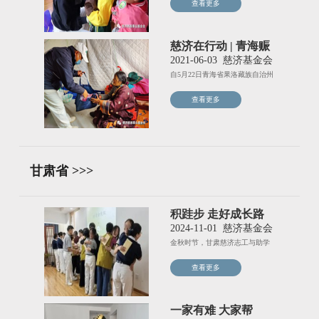
查看更多
慈济在行动 | 青海赈
灾 · 物资圆满发放
2021-06-03
慈济基金会
自5月22日青海省果洛藏族自治州
玛多县发生7.4级地震以
查看更多
甘肃省 >>>
积跬步 走好成长路
2024-11-01
慈济基金会
金秋时节，甘肃慈济志工与助学
生们欢聚一堂，举办新芽助学活
查看更多
一家有难 大家帮