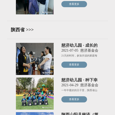
续上涨，达14.98米
查看更多
陕西省 >>>
慈济幼儿园 · 成长的
喜阅
2021-07-05
慈济基金会
21天的时间，参加共读的家庭每
日全勤，5月27日首个书袋
查看更多
慈济幼儿园 · 种下幸
福的种子
2021-04-29
慈济基金会
一年中最好的日子里，陕西省山
阳县慈济幼儿园“亲子书袋”项
查看更多
陕西山阳县慈济（第