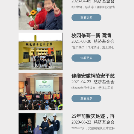
2023-04-05
慈济基金会
3月中旬，慈济志工辗转到安徽省
铜陵市，为安平慈济学校40
查看更多
校园修葺一新 圆满
爱的工程
2021-08-30
慈济基金会
“你们来了！”8月27日，志工第七
次踏进安平慈济学校校园
查看更多
修缮安徽铜陵安平慈
济中学，让大爱扎根
2021-04-23
慈济基金会
继2020年汛情以来，慈济志工前
往安徽铜陵勘察水灾受损情
查看更多
25年前赈灾足迹，再
续前缘
2020-08-22
慈济基金会
2020年7月，安徽铜陵长江水位持