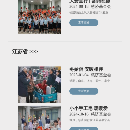
大爱童行 | 畲韵悠扬
清新顺昌
2024-08-18
慈济基金会
福建顺昌上凤大爱社区“大爱童
行”暑期快乐生活营经过7天的
查看更多
江苏省 >>>
冬始俏 安暖相伴
2025-01-04
慈济基金会
近期，南京、上海、苏州、阜宁
多地慈济志工和志愿者利用假期
查看更多
小小手工皂 暖暖爱
心传
2024-10-16
慈济基金会
每月，慈济例行在江苏省阜宁县
孔荡大爱村周边乡镇开展困难家