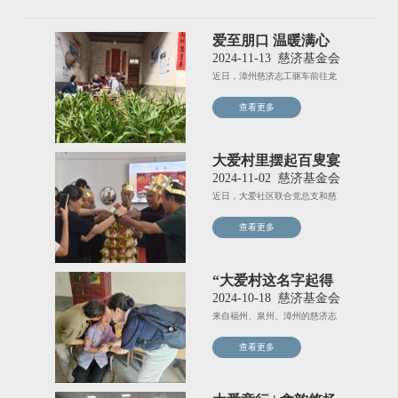
爱至朋口 温暖满心
田
2024-11-13
慈济基金会
近日，漳州慈济志工驱车前往龙
岩连城朋口镇，与当地志工和志
查看更多
大爱村里摆起百叟宴
2024-11-02
慈济基金会
近日，大爱社区联合党总支和慈
济携手举办了一场温馨的重阳节
查看更多
“大爱村这名字起得
真好！”
2024-10-18
慈济基金会
来自福州、泉州、漳州的慈济志
工和顺昌志愿者，以走亲戚的方
查看更多