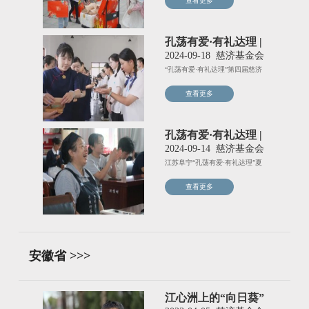
查看更多
孔荡有爱·有礼达理 |
爱的新起点
2024-09-18
慈济基金会
“孔荡有爱·有礼达理”第四届慈济
人文夏令营除了有慈济志工
查看更多
孔荡有爱·有礼达理 |
共筑温馨大家庭
2024-09-14
慈济基金会
江苏阜宁“孔荡有爱·有礼达理”夏
令营开启的前一周，慈济志
查看更多
安徽省 >>>
江心洲上的“向日葵”