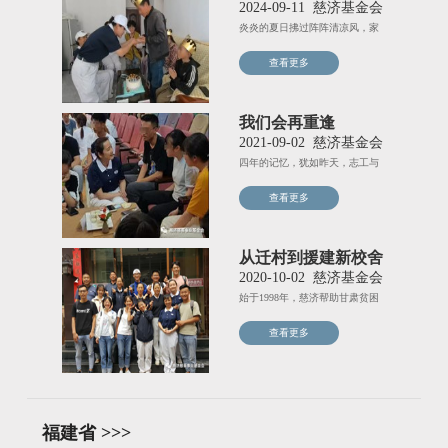
2024-09-11
慈济基金会
炎炎的夏日拂过阵阵清凉风，家
住甘肃兰州新区的火大哥一家，
查看更多
我们会再重逢
2021-09-02
慈济基金会
四年的记忆，犹如昨天，志工与
学子们的一颦一笑，都印在了彼
查看更多
从迁村到援建新校舍
22年爱延续
2020-10-02
慈济基金会
始于1998年，慈济帮助甘肃贫困
村民修水窖、建大爱村，到
查看更多
福建省 >>>