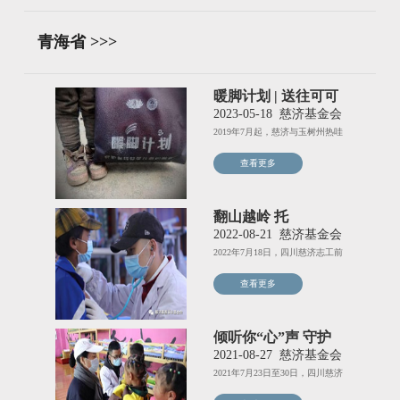
青海省 >>>
暖脚计划 | 送往可可
西里的温暖
2023-05-18
慈济基金会
2019年7月起，慈济与玉树州热哇
慈善会合作，开展“关爱
查看更多
翻山越岭 托
起“心”希望
2022-08-21
慈济基金会
2022年7月18日，四川慈济志工前
往青海玉树，携手当地
查看更多
倾听你“心”声 守护
你的“心”
2021-08-27
慈济基金会
2021年7月23日至30日，四川慈济
志工来到玉树，与当