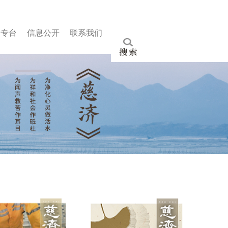
文专
台
信
息公
开
联
系我
们