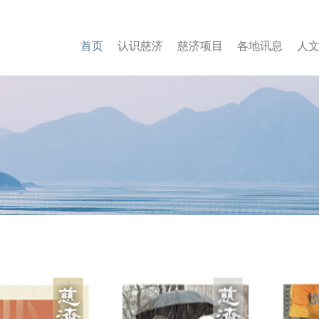
首页
认
识慈
济
慈
济项
目
各
地讯
息
人