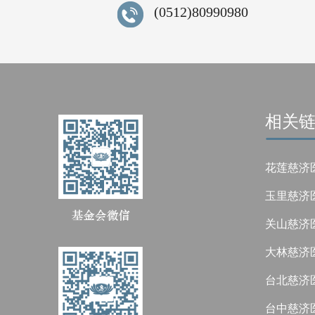
(0512)80990980
相关
花莲慈济
玉里慈济
关山慈济
大林慈济
台北慈济
台中慈济