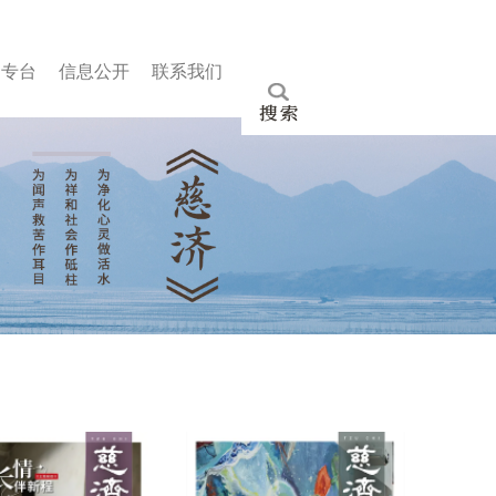
文专
台
信
息公
开
联
系我
们