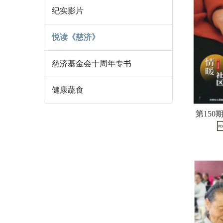
纪实影片
悦读《慈济》
慈济基金会十周年专书
健康蔬食
第150期