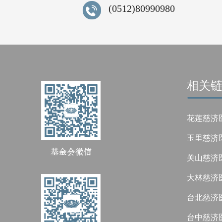
(0512)80990980
相关
花莲慈济
玉里慈济
关山慈济
大林慈济
台北慈济
台中慈济