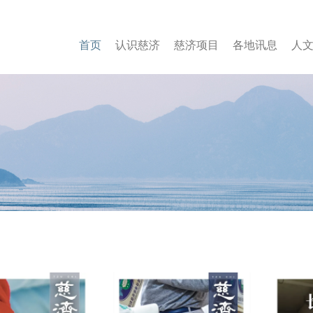
首页
认
识慈
济
慈
济项
目
各
地讯
息
人