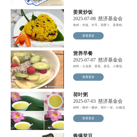
姜黄炒饭
2025-07-08
慈济基金会
食材：米饭、木耳、胡萝卜、姜黄粉、
盐、素蚝油、炒香白芝麻...
查看更多
营养早餐
2025-07-07
慈济基金会
材料：火龙果、香蕉、黄瓜、小番茄、
酸奶 做法步骤：将上...
查看更多
荷叶粥
2025-07-03
慈济基金会
材料：梗米一量杯、荷叶一张、白糖适
量 做法步骤：1...
查看更多
酱爆芽豆