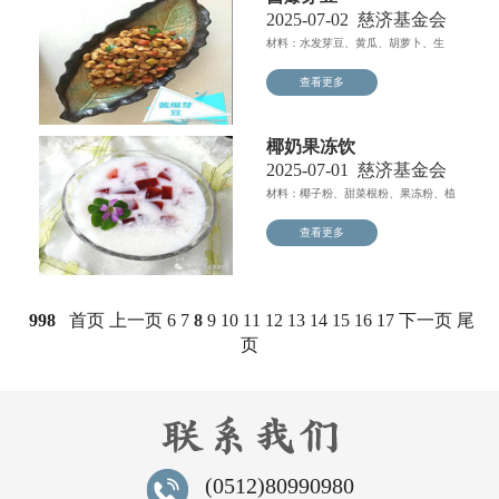
2025-07-02
慈济基金会
材料：水发芽豆、黄瓜、胡萝卜、生
姜、食用油、黄豆酱...
查看更多
椰奶果冻饮
2025-07-01
慈济基金会
材料：椰子粉、甜菜根粉、果冻粉、植
物雪燕、白糖。做法步骤...
查看更多
998
首页
上一页
6
7
8
9
10
11
12
13
14
15
16
17
下一页
尾
页
(0512)80990980