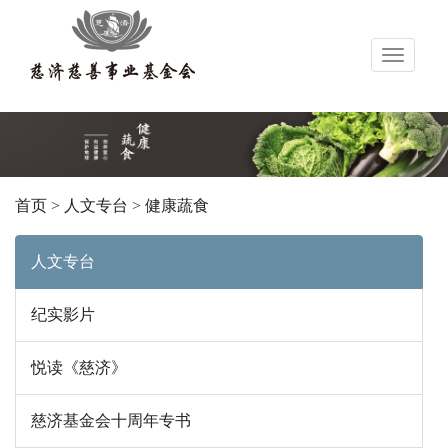
导
航
首页
>
人文专台
>
健康蔬食
人文专台
纪实影片
悦读《慈济》
慈济基金会十周年专书