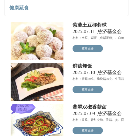
健康蔬食
紫薯土豆椰蓉球
2025-07-11
慈济基金会
材料：土豆、紫薯（或紫薯粉）、白糖
（或木糖醇）、椰蓉；做...
查看更多
鲜菇炖饭
2025-07-10
慈济基金会
材料：蘑菇30克、柳松菇30克、生香菇
30克、雪白菇30...
查看更多
翡翠双椒香菇卤
2025-07-09
慈济基金会
材料：黄瓜、青红尖椒、香菇、姜、面
粉及碱面少许，油、盐、...
查看更多