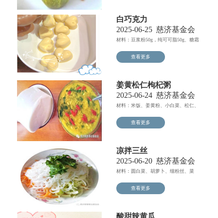
白巧克力
2025-06-25
慈济基金会
材料：豆浆粉50g，纯可可脂50g、糖霜
15g，做法步驟...
查看更多
姜黄松仁枸杞粥
2025-06-24
慈济基金会
材料：米饭、姜黄粉、小白菜、松仁、
枸杞、油、盐...
查看更多
凉拌三丝
2025-06-20
慈济基金会
材料：圆白菜、胡萝卜、细粉丝、菜
叶、油、盐、花椒、干辣椒...
查看更多
酸甜辣黄瓜