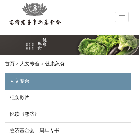
导
航
首页
>
人文专台
>
健康蔬食
人文专台
纪实影片
悦读《慈济》
慈济基金会十周年专书