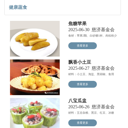
健康蔬食
焦糖苹果
2025-06-30
慈济基金会
食材：苹果2颗、白砂糖1杯、肉桂粉少
许。注：肉桂不同于桂...
查看更多
飘香小土豆
2025-06-27
慈济基金会
材料：小土豆、海盐、黑胡椒、食用
油。做法步骤：1.将小土...
查看更多
八宝瓜盅
2025-06-26
慈济基金会
材料：五谷杂粮、黑豆、红豆、冰糖
粉、枸杞。做法步骤：1....
查看更多