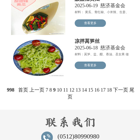
2025-06-19
慈济基金会
材料： 黄瓜、青红椒、小米辣、生姜、
生抽、白醋、香醋、白...
查看更多
凉拌莴笋丝
2025-06-18
慈济基金会
材料：莴笋、盐、醋、香油、圣女果 做
法步骤：1、将莴笋...
查看更多
998
首页
上一页
7
8
9
10
11
12
13
14
15
16
17
18
下一页
尾
页
(0512)80990980