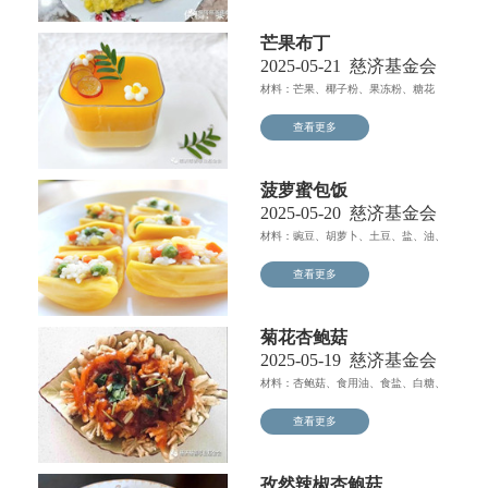
芒果布丁
2025-05-21
慈济基金会
材料：芒果、椰子粉、果冻粉、糖花
（叶片或其他水果作修饰）...
查看更多
菠萝蜜包饭
2025-05-20
慈济基金会
材料：豌豆、胡萝卜、土豆、盐、油、
菠萝蜜、米饭...
查看更多
菊花杏鲍菇
2025-05-19
慈济基金会
材料：杏鲍菇、食用油、食盐、白糖、
白醋、素蚝油、番茄酱、...
查看更多
孜然辣椒杏鲍菇