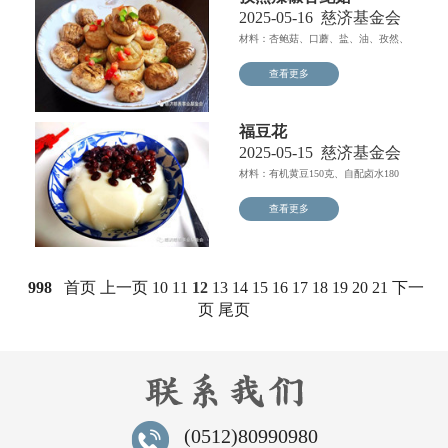
2025-05-16
慈济基金会
材料：杏鲍菇、口蘑、盐、油、孜然、
辣椒粉、生抽、糖...
查看更多
福豆花
2025-05-15
慈济基金会
材料：有机黄豆150克、自配卤水180
克、白糖50克。做...
查看更多
998
首页
上一页
10
11
12
13
14
15
16
17
18
19
20
21
下一
页
尾页
(0512)80990980