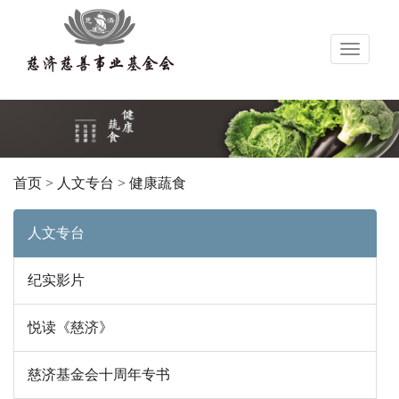
导
航
首页
>
人文专台
>
健康蔬食
人文专台
纪实影片
悦读《慈济》
慈济基金会十周年专书