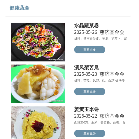
健康蔬食
水晶蔬菜卷
2025-05-26
慈济基金会
材料：越南春卷皮、黄瓜、胡萝卜、紫
甘蓝、生菜、西式芝麻酱...
查看更多
渍凤梨苦瓜
2025-05-23
慈济基金会
材料：苦瓜、凤梨、盐、白糖 做法步
骤：1、苦瓜洗净...
查看更多
姜黄玉米饼
2025-05-22
慈济基金会
面粉200克、玉米、姜黄粉、白糖、食
用油，玉米粒焯熟，面...
查看更多